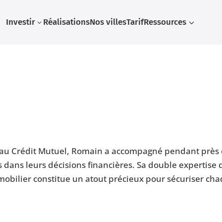
Investir
Réalisations
Nos villes
Tarif
Ressources
3
3
ne au Crédit Mutuel, Romain a accompagné pendant près
rs dans leurs décisions financières. Sa double expertise 
mobilier constitue un atout précieux pour sécuriser ch