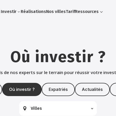
Investir
Réalisations
Nos villes
Tarif
Ressources
3
3
Où investir ?
ls de nos experts sur le terrain pour réussir votre inves
Où investir ?
Expatriés
Actualités
Villes