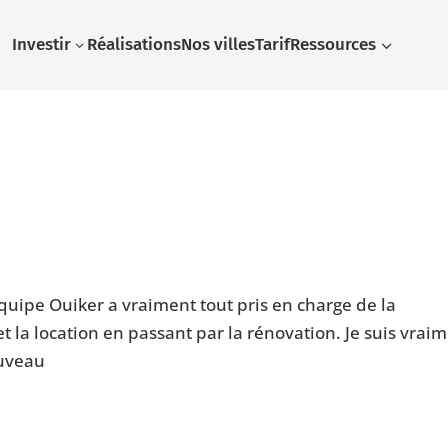
Investir
Réalisations
Nos villes
Tarif
Ressources
3
3
ipe Ouiker a vraiment tout pris en charge de la
et la location en passant par la rénovation. Je suis vrai
ouveau