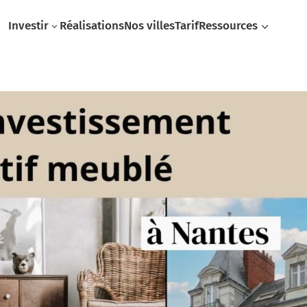
Investir
Réalisations
Nos villes
Tarif
Ressources
3
3