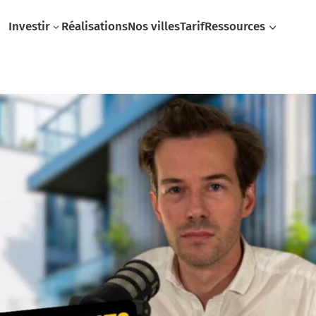
Investir
Réalisations
Nos villes
Tarif
Ressources
3
3