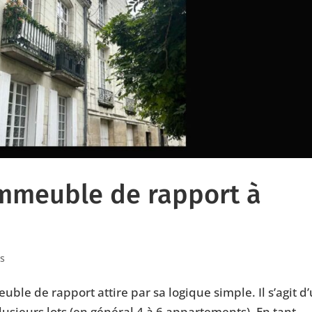
immeuble de rapport à
s
uble de rapport attire par sa logique simple. Il s’agit d
sieurs lots (en général 4 à 6 appartements). En tant