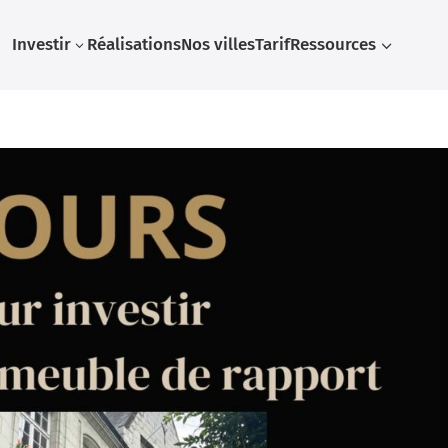
Investir
Réalisations
Nos villes
Tarif
Ressources
3
3