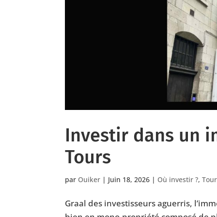
Investir dans un 
Tours
par
Ouiker
|
Juin 18, 2026
|
Où investir ?
,
Tour
Graal des investisseurs aguerris, l’imme
bien en mono-propriété composé de plu