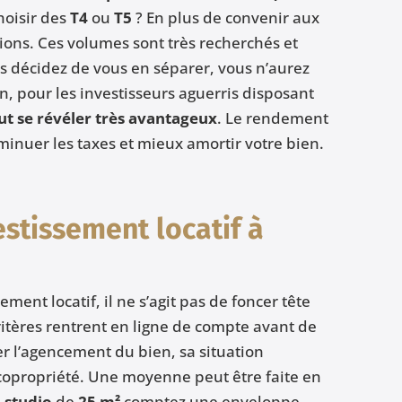
hoisir des
T4
ou
T5
? En plus de convenir aux
tions. Ces volumes sont très recherchés et
us décidez de vous en séparer, vous n’aurez
in, pour les investisseurs aguerris disposant
ut se révéler très avantageux
. Le rendement
inuer les taxes et mieux amortir votre bien.
stissement locatif à
ment locatif, il ne s’agit pas de foncer tête
ritères rentrent en ligne de compte avant de
er l’agencement du bien, sa situation
a copropriété. Une moyenne peut être faite en
n
studio
de
25 m²
comptez une enveloppe