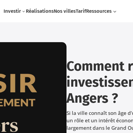
Investir
Réalisations
Nos villes
Tarif
Ressources
3
3
Comment r
investisse
Angers ?
Si la ville connaît son âge 
un rôle et un intérêt écono
largement dans le Grand Oue