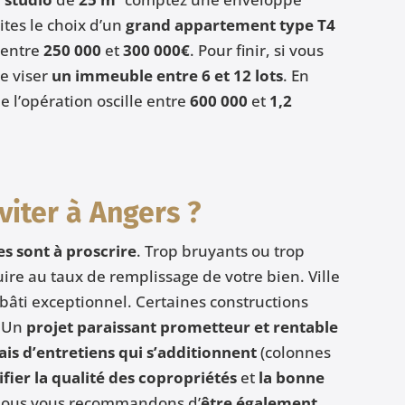
aites le choix d’un
grand appartement type T4
 entre
250 000
et
300 000€
. Pour finir, si vous
de viser
un immeuble entre 6 et 12 lots
. En
l’opération oscille entre
600 000
et
1,2
viter à Angers ?
es sont à proscrire
. Trop bruyants ou trop
re au taux de remplissage de votre bien. Ville
 bâti exceptionnel. Certaines constructions
. Un
projet paraissant prometteur et rentable
ais d’entretiens qui s’additionnent
(colonnes
fier la qualité des copropriétés
et
la bonne
 Nous vous recommandons d’
être également