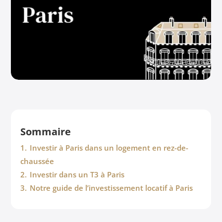
Sommaire
1.
Investir à Paris dans un logement en rez-de-
chaussée
2.
Investir dans un T3 à Paris
3.
Notre guide de l’investissement locatif à Paris