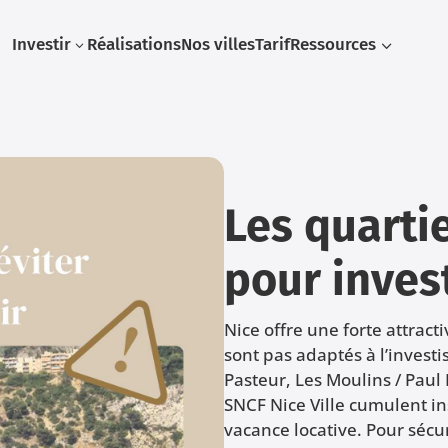
Investir
Réalisations
Nos villes
Tarif
Ressources
3
3
Les quartie
pour inves
Nice offre une forte attract
sont pas adaptés à l’invest
Pasteur, Les Moulins / Paul
SNCF Nice Ville cumulent in
vacance locative. Pour sécur