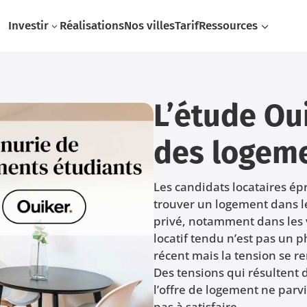
Investir
Réalisations
Nos villes
Tarif
Ressources
3
3
L’étude Ou
des logeme
Les candidats locataires ép
trouver un logement dans l
privé, notamment dans les v
locatif tendu n’est pas un
récent mais la tension se 
Des tensions qui résultent 
l’offre de logement ne parv
pas à satisfaire.