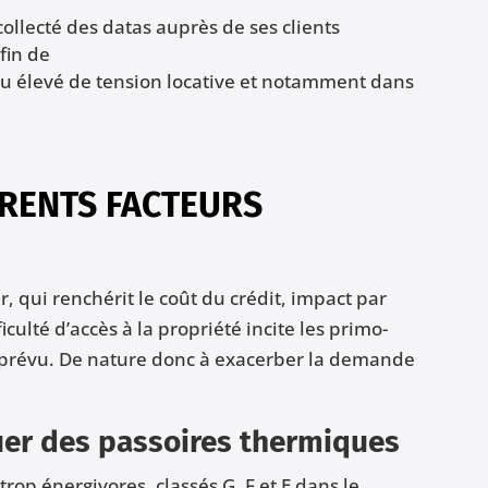
ollecté des datas auprès de ses clients
fin de
u élevé de tension locative et notamment dans
ÉRENTS FACTEURS
 qui renchérit le coût du crédit, impact par
ficulté d’accès à la propriété incite les primo-
e prévu. De nature donc à exacerber la demande
ouer des passoires thermiques
rop énergivores, classés G, F et E dans le