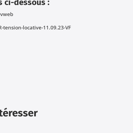
s ci-dessous :
3-vweb
tension-locative-11.09.23-VF
ntéresser