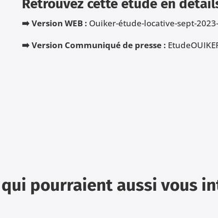
Retrouvez cette étude en détail
➡️ Version WEB :
Ouiker-étude-locative-sept-202
➡️ Version Communiqué de presse :
EtudeOUIKER-
 qui pourraient aussi vous i