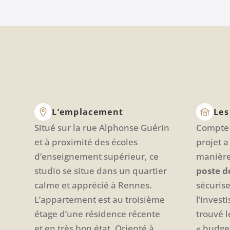
L’emplacement
Les
Situé sur la rue Alphonse Guérin
Compte 
et à proximité des écoles
projet a
d’enseignement supérieur, ce
manièr
studio se situe dans un quartier
poste d
calme et apprécié à Rennes.
sécuris
L’appartement est au troisième
l’inves
étage d’une résidence récente
trouvé l
et en très bon état. Orienté à
« budge