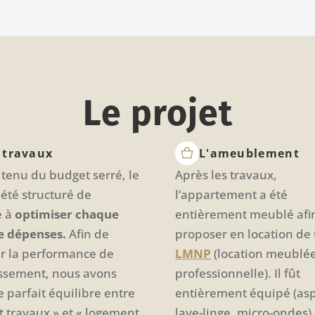
Le projet
 travaux
L'ameublement
tenu du budget serré, le
Après les travaux,
 été structuré de
l’appartement a été
e à
optimiser chaque
entièrement meublé afin
e dépenses.
Afin de
proposer en location de
er la performance de
LMNP
(location meublé
tissement, nous avons
professionnelle). Il fût
e parfait équilibre entre
entièrement équipé (asp
t travaux » et « logement
lave-linge, micro-ondes),