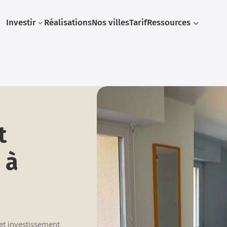
Investir
Réalisations
Nos villes
Tarif
Ressources
3
3
t
 à
cet investissement