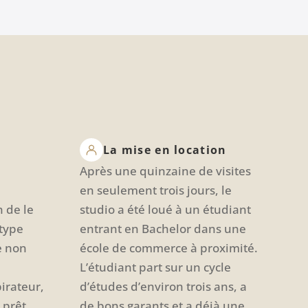
La mise en location
Après une quinzaine de visites
en seulement trois jours, le
 de le
studio a été loué à un étudiant
 type
entrant en Bachelor dans une
e non
école de commerce à proximité.
L’étudiant part sur un cycle
irateur,
d’études d’environ trois ans, a
 prêt
de bons garants et a déjà une