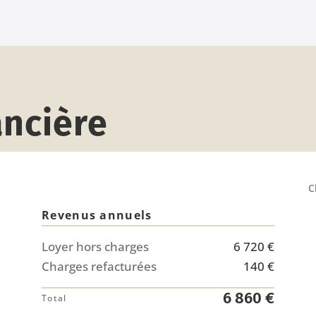
ancière
C
Revenus annuels
Loyer hors charges
6 720 €
Charges refacturées
140 €
6 860 €
Total