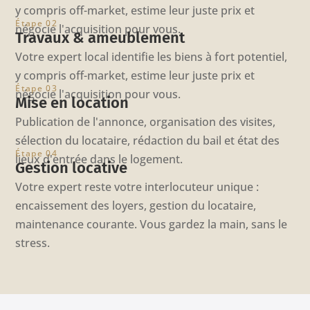
y compris off-market, estime leur juste prix et
Étape 02
négocie l'acquisition pour vous.
Travaux & ameublement
Votre expert local identifie les biens à fort potentiel,
y compris off-market, estime leur juste prix et
Étape 03
négocie l'acquisition pour vous.
Mise en location
Publication de l'annonce, organisation des visites,
sélection du locataire, rédaction du bail et état des
Étape 04
lieux d'entrée dans le logement.
Gestion locative
Votre expert reste votre interlocuteur unique :
encaissement des loyers, gestion du locataire,
maintenance courante. Vous gardez la main, sans le
stress.