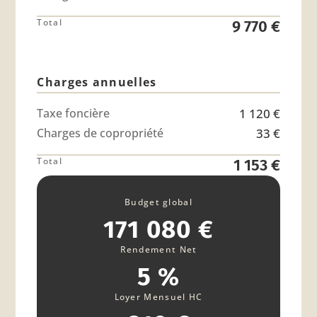
Total
9 770 €
Charges annuelles
Taxe foncière
1 120 €
Charges de copropriété
33 €
Total
1 153 €
Budget global
171 080 €
Rendement Net
5 %
Loyer Mensuel HC