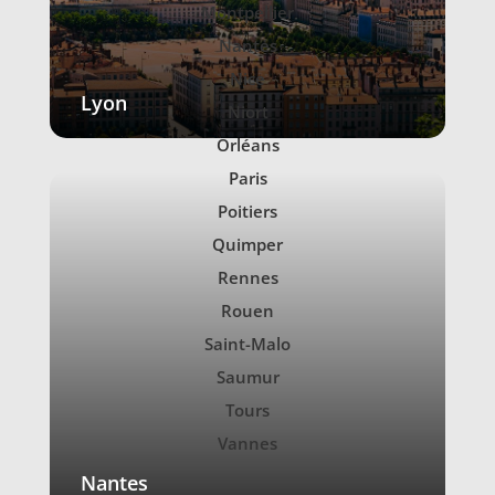
Montpellier
Nantes
Nice
Lyon
Niort
Orléans
Paris
Poitiers
Quimper
Rennes
Rouen
Saint-Malo
Saumur
Tours
Vannes
Nantes