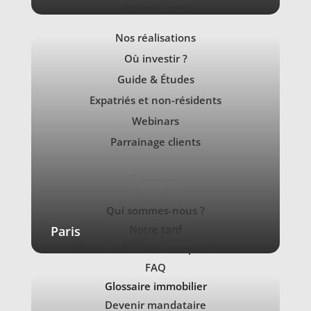
Ressources
Nos réalisations
Où investir ?
Guide & Études
Expatriés et non-résidents
Webinars
Parrainage clients
À propos
Qui sommes-nous ?
Notre tarif
Paris
Nos avis clients et comparateurs
FAQ
Glossaire immobilier
Devenir mandataire