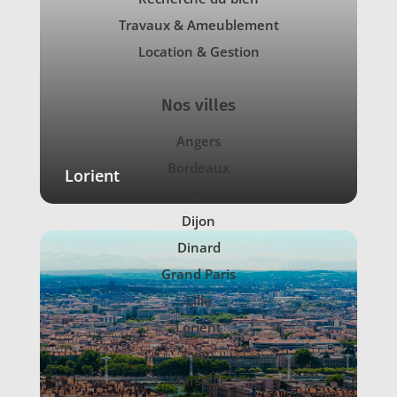
Travaux & Ameublement
Location & Gestion
Nos villes
Angers
Bordeaux
Lorient
Brest
Dijon
Dinard
Grand Paris
Lille
Lorient
Lyon
Marseille