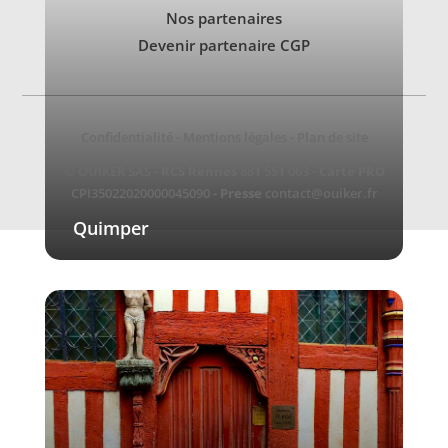
Nos partenaires
Devenir partenaire CGP
Confidentialité
-
Mentions légales
-
Plan de site
© OUIKER SAS -
RCS Rennes
881 551 063 -
Carte PRO
CPI35022020000045090 -
Presse
contact@ouiker.fr
Quimper