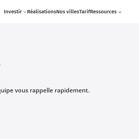
Investir
Réalisations
Nos villes
Tarif
Ressources
3
3
e
uipe vous rappelle rapidement.