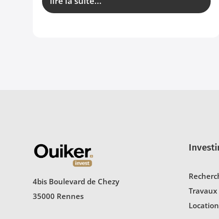
lire la suite...
Investi
Recherc
4bis Boulevard de Chezy
Travaux
35000 Rennes
Location