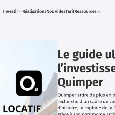
Investir
Réalisations
Nos villes
Tarif
Ressources
3
3
Le guide u
l’investiss
Quimper
Quimper attire de plus en pl
recherche d'un cadre de vie 
d'histoire, la capitale de la
grâce à son patrimoine arc