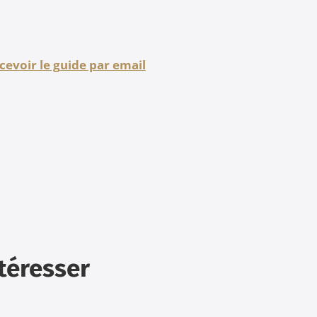
cevoir le g
uide par email
ntéresser