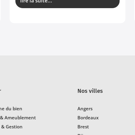
lire la suite...
r
Nos villes
he du bien
Angers
 & Ameublement
Bordeaux
 & Gestion
Brest